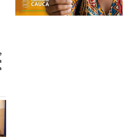
e
a
a