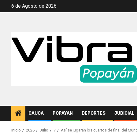
Saltar
6 de Agosto de 2026
al
contenido
CAUCA
POPAYÁN
DEPORTES
JUDICIAL
Inicio
2026
Julio
7
Así se jugarán los cuartos de final del Mun