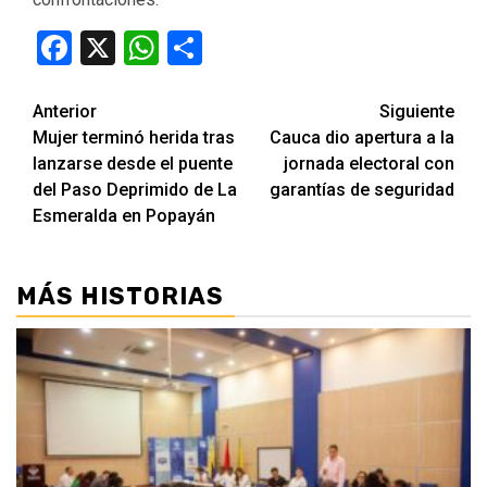
Facebook
X
WhatsApp
Compartir
Seguir
Anterior
Siguiente
Mujer terminó herida tras
Cauca dio apertura a la
leyendo
lanzarse desde el puente
jornada electoral con
del Paso Deprimido de La
garantías de seguridad
Esmeralda en Popayán
MÁS HISTORIAS