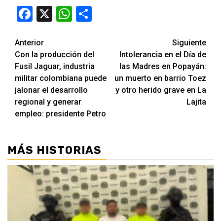
Facebook
X
WhatsApp
Compartir
Seguir
Anterior
Siguiente
Con la producción del
Intolerancia en el Día de
leyendo
Fusil Jaguar, industria
las Madres en Popayán:
militar colombiana puede
un muerto en barrio Toez
jalonar el desarrollo
y otro herido grave en La
regional y generar
Lajita
empleo: presidente Petro
MÁS HISTORIAS