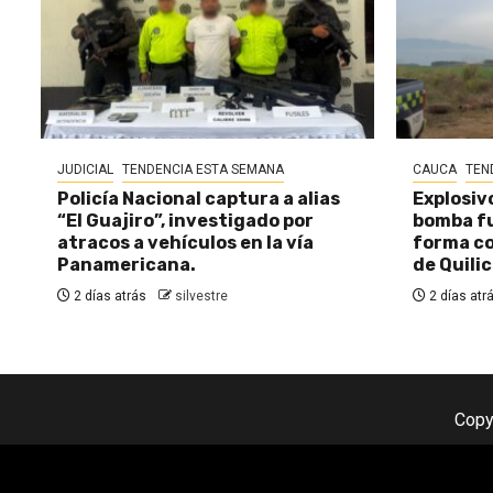
JUDICIAL
TENDENCIA ESTA SEMANA
CAUCA
TEN
Policía Nacional captura a alias
Explosiv
“El Guajiro”, investigado por
bomba fu
atracos a vehículos en la vía
forma c
Panamericana.
de Quili
2 días atrás
silvestre
2 días atr
Copy