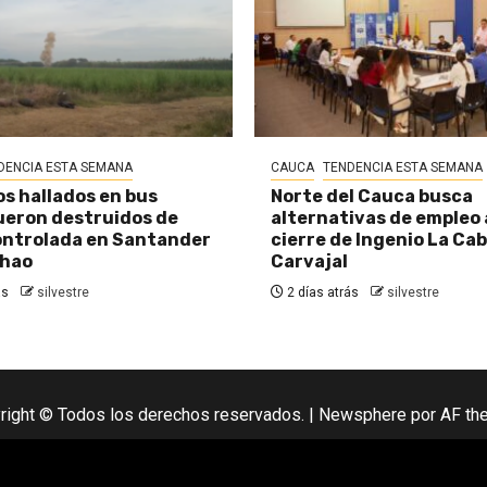
DENCIA ESTA SEMANA
CAUCA
TENDENCIA ESTA SEMANA
os hallados en bus
Norte del Cauca busca
eron destruidos de
alternativas de empleo
ontrolada en Santander
cierre de Ingenio La Ca
chao
Carvajal
ás
silvestre
2 días atrás
silvestre
right © Todos los derechos reservados.
|
Newsphere
por AF th