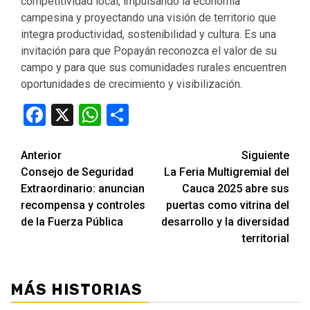
competitividad local, impulsando la economía
campesina y proyectando una visión de territorio que
integra productividad, sostenibilidad y cultura. Es una
invitación para que Popayán reconozca el valor de su
campo y para que sus comunidades rurales encuentren
oportunidades de crecimiento y visibilización.
Facebook
X
WhatsApp
Compartir
Seguir
Anterior
Siguiente
Consejo de Seguridad
La Feria Multigremial del
leyendo
Extraordinario: anuncian
Cauca 2025 abre sus
recompensa y controles
puertas como vitrina del
de la Fuerza Pública
desarrollo y la diversidad
territorial
MÁS HISTORIAS